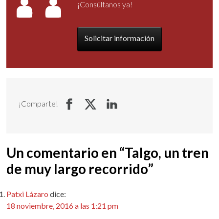
¡Consúltanos ya!
Solicitar información
¡Comparte!
Un comentario en “
Talgo, un tren
de muy largo recorrido
”
Patxi Lázaro
dice:
18 noviembre, 2016 a las 1:21 pm