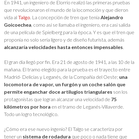
En 1941, un ingeniero de Elorrio realizó las primeras pruebas
que revolucionaron el mundo de la locomoción y que dieron
vida al
Talgo
. La concepción de tren que tenía
Alejandro
Goicoechea
, como así se llamaba el ingeniero, era casi salida
de una película de Spielberg para la época. Y es que el tren que
proponía no solo sería ligero y de diseño futurista, además
alcanzaría velocidades hasta entonces impensables
.
El gran día llegó por fin. Era 21 de agosto de 1941, a las 10 de la
mañana. El tramo elegido para la prueba es el trayecto entre
Madrid- Delicias y Leganés, de la Compañía del Oeste;
una
locomotora de vapor, un furgón y un coche salón que
permite enganchar doce artilugios triangulares
son los
protagonistas que logran alcanzar una velocidad de
75
kilómetros por hora
en el tramo de Leganés-Villaverde.
Todo un logro tecnológico.
¿Cómo era ese nuevo ingenio? El Talgo se caracteriza por
tener un
sistema de rodadura
que poco o nada tiene que