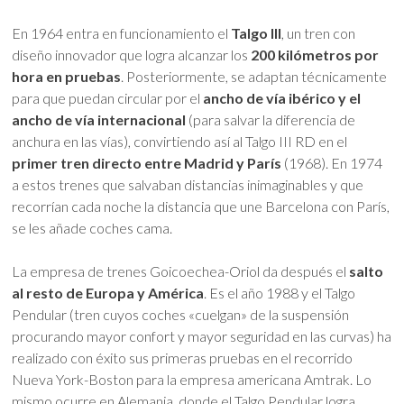
En 1964 entra en funcionamiento el
Talgo III
, un tren con
diseño innovador que logra alcanzar los
200 kilómetros por
hora en pruebas
. Posteriormente, se adaptan técnicamente
para que puedan circular por el
ancho de vía ibérico y el
ancho de vía internacional
(para salvar la diferencia de
anchura en las vías), convirtiendo así al Talgo III RD en el
primer tren directo entre Madrid y París
(1968). En 1974
a estos trenes que salvaban distancias inimaginables y que
recorrían cada noche la distancia que une Barcelona con París,
se les añade coches cama.
La empresa de trenes Goicoechea-Oriol da después el
salto
al resto de Europa y América
. Es el año 1988 y el Talgo
Pendular (tren cuyos coches «cuelgan» de la suspensión
procurando mayor confort y mayor seguridad en las curvas) ha
realizado con éxito sus primeras pruebas en el recorrido
Nueva York-Boston para la empresa americana Amtrak. Lo
mismo ocurre en Alemania, donde el Talgo Pendular logra