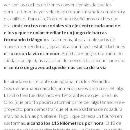
ver con los coches de trenes convencionales, lo cual les
permite tener mayor velocidad (con una misma locomotora) y
estabilidad. Para ello, Goicoechea diseñó unos coches que
eran
más cortos con rodales sin ejes entre cada uno de
ellos y que se unían mediante un juego de barras
formando triángulos
. Las ruedas, al estar colocadas de
manera perpendicular, logran alcanzar mayor estabilidad, pues
el roce con la vía es menor
. Al no haber bogies (conjunto de
ruedas con ejes), las cajas son de menor altura lo que hace que
el centro de gravedad quede más cerca de la vía
.
Inspirado en un feriante que apilaba triciclos, Alejandro
Goicoechea había dado los primeros pasos para crear el Talgo
I. Dicho tren fue diseñado en 1942, antes de que José Luis
Oriol (que pronto pasaría a formar parte de Talgo) financiase el
proyecto, para demostrar que el nuevo sistema de rodadura
era viable. En las pruebas el Talgo I, que parecía un tiburón en
sus formas,
alcanzó los 115 kilómetros por hora
. El 18 de
enero de 1944 se realiza la bajada de «La Cañada», recorrido