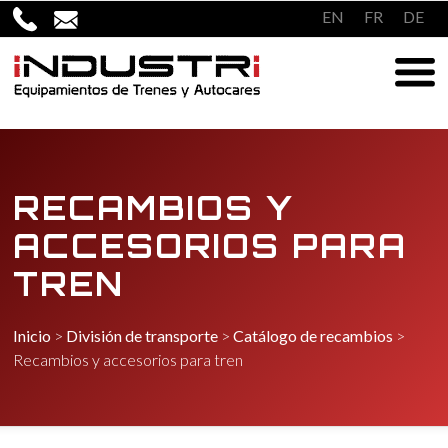
Saltar
EN
FR
DE
al
contenido
RECAMBIOS Y
ACCESORIOS PARA
TREN
Inicio
>
División de transporte
>
Catálogo de recambios
>
Recambios y accesorios para tren