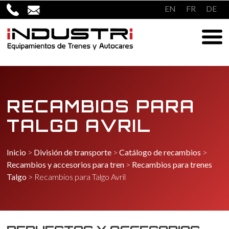
Saltar
EN
FR
DE
al
contenido
RECAMBIOS PARA
TALGO AVRIL
Inicio
>
División de transporte
>
Catálogo de recambios
>
Recambios y accesorios para tren
>
Recambios para trenes
Talgo
>
Recambios para Talgo Avril