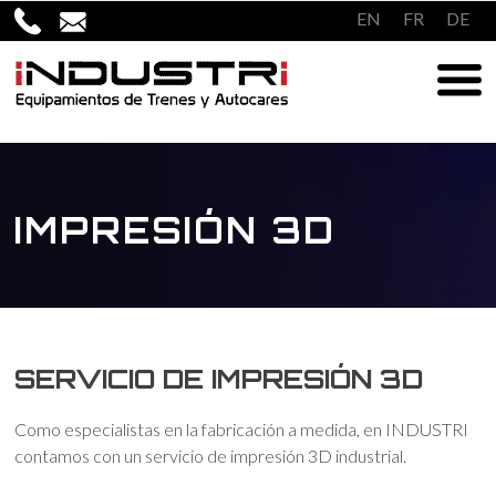
Saltar
EN
FR
DE
al
contenido
IMPRESIÓN 3D
SERVICIO DE IMPRESIÓN 3D
Como especialistas en la fabricación a medida, en INDUSTRI
contamos con un servicio de impresión 3D industrial.