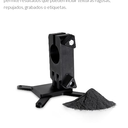
permite resultados que pueden incluir texturas rugosas,
repujados, grabados o etiquetas.