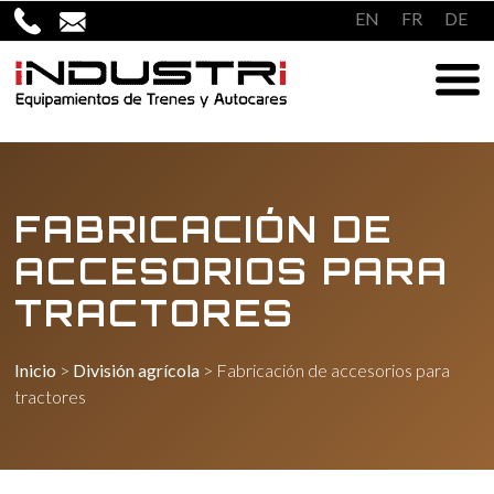
Saltar
EN
FR
DE
al
contenido
FABRICACIÓN DE
ACCESORIOS PARA
TRACTORES
Inicio
>
División agrícola
>
Fabricación de accesorios para
tractores