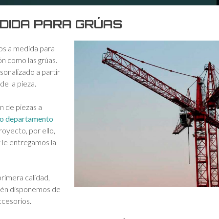
EDIDA PARA GRÚAS
s a medida para
ón como las grúas.
sonalizado a partir
de la pieza.
n de piezas a
o departamento
oyecto, por ello,
 le entregamos la
primera calidad,
bién disponemos de
ccesorios.