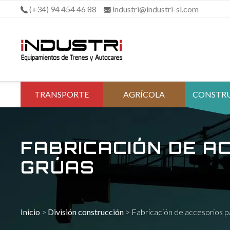
Saltar
(+34) 94 454 46 88
industri@industri-sl.com
al
contenido
TRANSPORTE
AGRÍCOLA
CONSTR
FABRICACIÓN DE A
GRÚAS
Inicio
>
División construcción
>
Fabricación de accesorios p