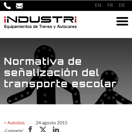
Saltar
EN
FR
DE
al
contenido
Normativa de
señalización del
transporte escolar
Autobús
24 agosto 2015
¡Comparte!