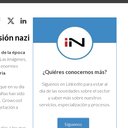
ión nazi
 de la época
Las imágenes,
s enormes
¿Quiéres conocernos más?
ria
.
Síguenos en LinkedIn para estar al
que en su día
día de las novedades sobre el sector
afías han sido
y saber más sobre nuestros
s
. Growcoot
servicios, especialización y procesos.
getación a
Síguenos
ales a los que