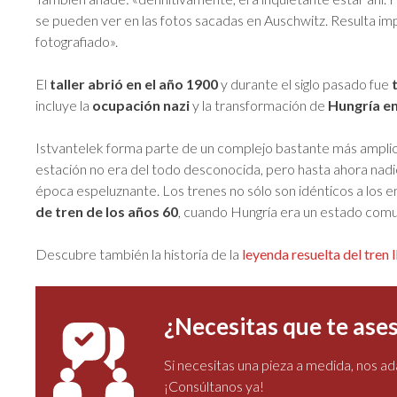
se pueden ver en las fotos sacadas en Auschwitz. Resulta i
fotografiado».
El
taller abrió en el año 1900
y durante el siglo pasado fue
incluye la
ocupación nazi
y la transformación de
Hungría e
Istvantelek forma parte de un complejo bastante más amplio 
estación no era del todo desconocida, pero hasta ahora nadi
época espeluznante. Los trenes no sólo son idénticos a los 
de tren de los años 60
, cuando Hungría era un estado comu
Descubre también la historia de la
leyenda resuelta del tren
¿Necesitas que te as
Si necesitas una pieza a medida, nos 
¡Consúltanos ya!