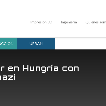
Impresión 3D
Ingeniería
Quiénes so
UCCIÓN
URBAN
er en Hungría con
nazi