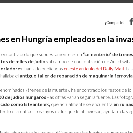
¡Comparte!
s en Hungría empleados en la invas
 encontrado lo que supuestamente es un
“cementerio” de trenes
tos de miles de judíos
al campo de concentración de Auschwitz. 
toriadores
, han sido publicadas
en este artículo del Daily Mail
. La
hallaba el
antiguo taller de reparación de maquinaria ferrovia
denominados «trenes de la muerte», ha encontrado los restos de lo 
00 de judíos húngaros
-las cifras varían según la fuente. Las fotogr
ocido como Istvantelek,
que actualmente se encuentra
en ruina
fecto dramático. Los rayos de luz que lo atraviesan, ayudan a la ve
bía leído sobre los trenes utilizados por los Nazis y algunos son igu