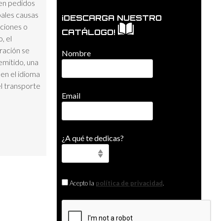
en pedidos
ipales causas
¡DESCARGA NUESTRO
cciones o
CATÁLOGO!
, el
ración se
Nombre
emitido, una
 en el idioma
l transporte
Email
¿A qué te dedicas?
Acepto la
política de privacidad
.