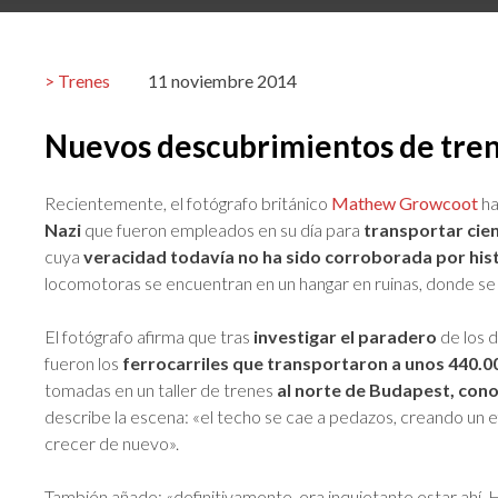
Trenes
11 noviembre 2014
Nuevos descubrimientos de trene
Recientemente, el fotógrafo británico
Mathew Growcoot
ha
Nazi
que fueron empleados en su día para
transportar cien
cuya
veracidad todavía no ha sido corroborada por his
locomotoras se encuentran en un hangar en ruinas, donde se 
El fotógrafo afirma que tras
investigar el paradero
de los 
fueron los
ferrocarriles que transportaron a unos 440.0
tomadas en un taller de trenes
al norte de Budapest, con
describe la escena: «el techo se cae a pedazos, creando un e
crecer de nuevo».
También añade: «definitivamente, era inquietante estar ahí. Ha