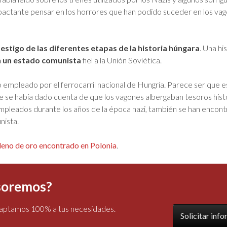
mpactante pensar en los horrores que han podido suceder en los va
testigo de las diferentes etapas de la historia húngara
. Una hi
n un estado comunista
fiel a la Unión Soviética.
empleado por el ferrocarril nacional de Hungría. Parece ser que e
e se había dado cuenta de que los vagones albergaban tesoros hist
empleados durante los años de la época nazi, también se han encon
nista.
 lleno de oro encontrado en Polonia
.
esoremos?
adaptamos 100% a tus necesidades.
Solicitar inf