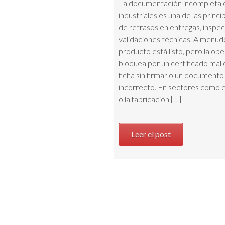
La documentación incompleta 
industriales es una de las princ
de retrasos en entregas, inspe
validaciones técnicas. A menudo
producto está listo, pero la ope
bloquea por un certificado mal 
ficha sin firmar o un documento
incorrecto. En sectores como e
o la fabricación […]
Leer el post