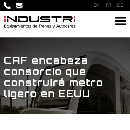
Saltar
EN
FR
DE
al
contenido
CAF encabeza
consorcio que
construirá metro
ligero en EEUU