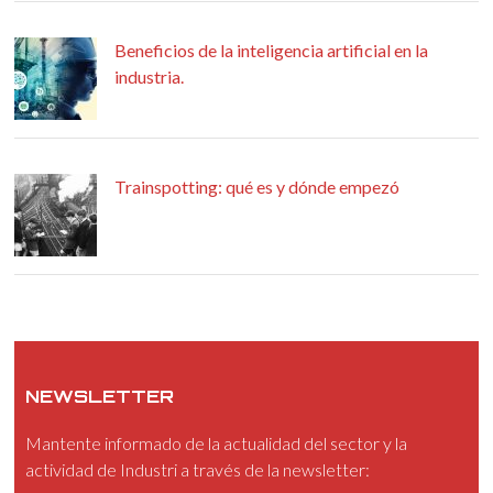
Beneficios de la inteligencia artificial en la
industria.
Trainspotting: qué es y dónde empezó
NEWSLETTER
Mantente informado de la actualidad del sector y la
actividad de Industri a través de la newsletter: