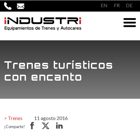
Saltar
EN
FR
DE
al
contenido
Trenes turísticos
con encanto
Trenes
11 agosto 2016
¡Comparte!