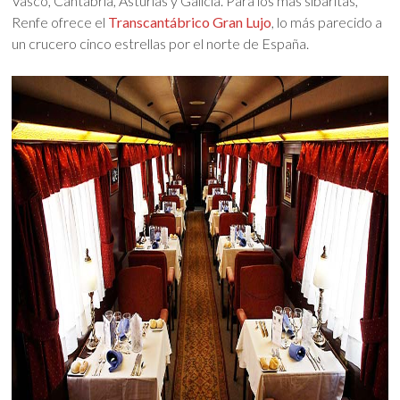
Vasco, Cantabria, Asturias y Galicia. Para los más sibaritas,
Renfe ofrece el
Transcantábrico Gran Lujo
, lo más parecido a
un crucero cinco estrellas por el norte de España.