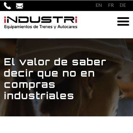
Saltar
EN
FR
DE
al
contenido
El valor de saber
decir que no en
compras
industriales