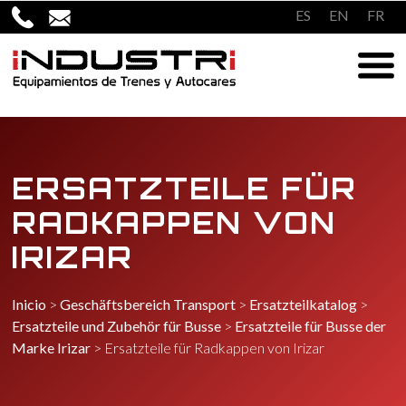
Überspringen
ES
EN
FR
zum
Inhalt
ERSATZTEILE FÜR
RADKAPPEN VON
IRIZAR
Inicio
>
Geschäftsbereich Transport
>
Ersatzteilkatalog
>
Ersatzteile und Zubehör für Busse
>
Ersatzteile für Busse der
Marke Irizar
>
Ersatzteile für Radkappen von Irizar