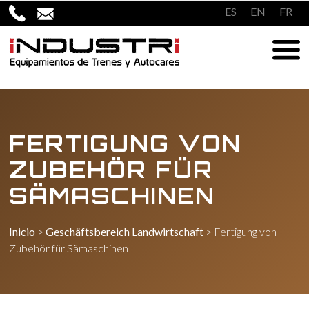
Überspringen
ES
EN
FR
zum
Inhalt
FERTIGUNG VON
ZUBEHÖR FÜR
SÄMASCHINEN
Inicio
>
Geschäftsbereich Landwirtschaft
>
Fertigung von
Zubehör für Sämaschinen