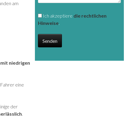
Kunden am
Ich akzeptiere
die rechtlichen
Hinweise
.
n
mit niedrigen
 Fahrer eine
inige der
erlässlich
.