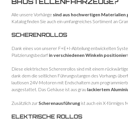
BAUSTELLENFAHRZEUGE?
Alle unsere Vorhänge
sind aus hochwertigen Materialien 
Katalog finden Sie auch ein umfangreiches Sortiment an Gr
SCHERENROLLOS
Dank eines von unserer F+E+I-Abteilung entwickelten Syste
Platzierungsbedarf
in verschiedenen Winkeln positionie
Diese elektrischen Scherenrollos sind mit einem rückwärti
dank dem die seitlichen Führungsstangen des Vorhangs überfl
lautlosen 24V-Motoren mit Endschaltern zum programmierb
ausgestattet. Das Gehäuse ist aus grau
lackiertem Alumin
Zusätzlich zur
Scherenausführung
ist auch ein X-förmiges M
ELEKTRISCHE ROLLOS