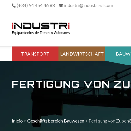
Überspringen
(+34) 94 454 46 88
industri@industri-sl.com
zum
Inhalt
TRANSPORT
LANDWIRTSCHAFT
BAUW
FERTIGUNG VON Z
Inicio
>
Geschäftsbereich Bauwesen
>
Fertigung von Zubehö