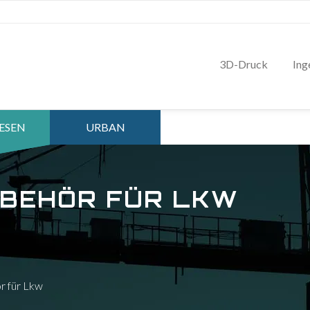
3D-Druck
Ing
ESEN
URBAN
UBEHÖR FÜR LKW
r für Lkw