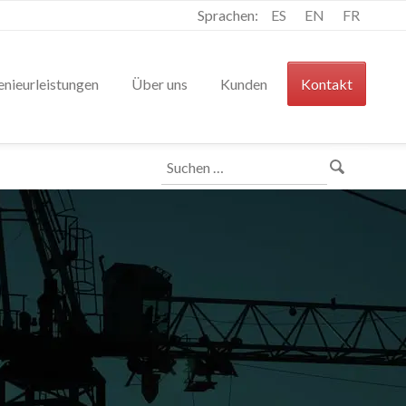
Sprachen:
ES
EN
FR
enieurleistungen
Über uns
Kunden
Kontakt
Suchen
nach: