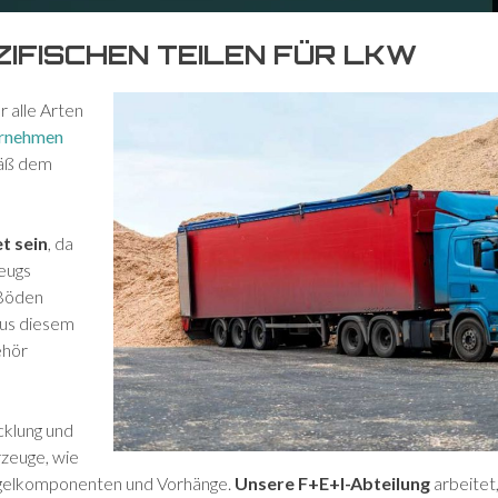
IFISCHEN TEILEN FÜR LKW
 alle Arten
ernehmen
mäß dem
t sein
, da
zeugs
 Böden
Aus diesem
ehör
cklung und
rzeuge, wie
iegelkomponenten und Vorhänge.
Unsere F+E+I-Abteilung
arbeitet