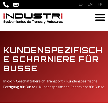
Überspringen
ES
EN
FR
zum
Inhalt
KUNDENSPEZIFISCH
E SCHARNIERE FÜR
BUSSE
Inicio
>
Geschäftsbereich Transport
>
Kundenspezifische
Fertigung für Busse
>
Kundenspezifische Scharniere für Busse