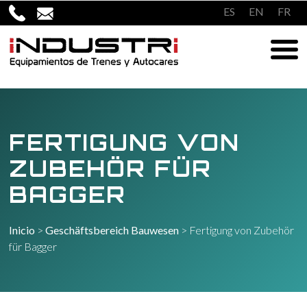
Überspringen
ES
EN
FR
zum
Inhalt
FERTIGUNG VON
ZUBEHÖR FÜR
BAGGER
Inicio
>
Geschäftsbereich Bauwesen
>
Fertigung von Zubehör
für Bagger