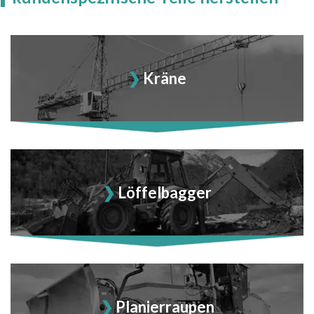
Kräne
Löffelbagger
Planierraupen