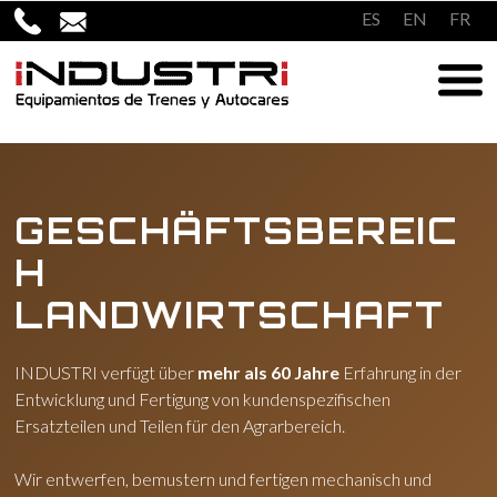
Überspringen
ES
EN
FR
zum
Inhalt
GESCHÄFTSBEREIC
H
LANDWIRTSCHAFT
INDUSTRI verfügt über
mehr als 60 Jahre
Erfahrung in der
Entwicklung und Fertigung von kundenspezifischen
Ersatzteilen und Teilen für den Agrarbereich.
Wir entwerfen, bemustern und fertigen mechanisch und