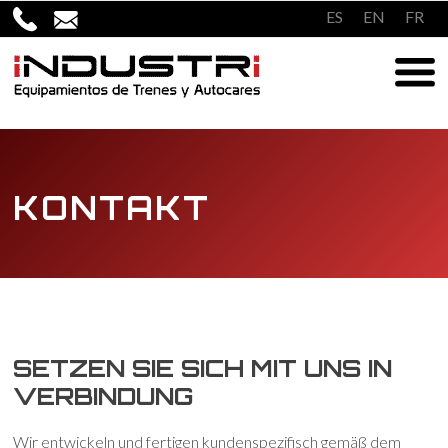
Überspringen
ES
EN
FR
zum
Inhalt
KONTAKT
SETZEN SIE SICH MIT UNS IN
VERBINDUNG
Wir entwickeln und fertigen kundenspezifisch gemäß dem